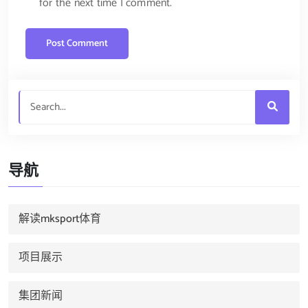
for the next time I comment.
导航
解读mksport体育
项目展示
集团新闻