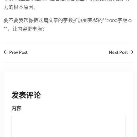
力的根本原因。
要不要我帮你把这篇文章的字数扩展到完整的**2000字版本
**，让内容更丰满？
Prev Post
Next Post
发表评论
内容