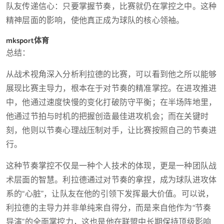
队友传递信心：只要掌握节奏，比赛就仍在掌控之中。这种
精神层面的影响，使他真正成为球队的核心领袖。
mksport体育
总结：
从战术视角深入分析利拉德的比赛，可以看到他之所以能够
展现比赛主导力，根本在于对节奏的精准掌控。在进攻推进
中，他通过速度快慢的变化打破防守平衡；在半场阵地里，
他通过节拍与时机的把握创造最佳进攻机会；而在关键时
刻，他则以节奏心理战压制对手，让比赛按照自己的节奏进
行。
这种节奏掌控不仅是一种个人技术的体现，更是一种团队战
术层面的智慧。利拉德通过对节奏的拿捏，成为球队进攻体
系的“心脏”，让队友在他的引领下发挥最大价值。可以说，
利拉德的主导力并非单纯来自得分，而是来自他作为“节奏
导演”的全面掌控力，这也是他在联盟中长期保持顶级影响