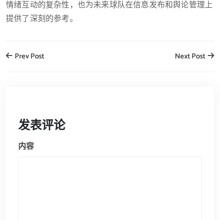
情绪互动的复杂性，也为未来球队在信息发布和舆论管理上
提供了深刻的参考。
Prev Post
Next Post
发表评论
内容