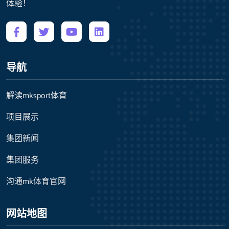
体验！
导航
解读mksport体育
项目展示
集团新闻
集团服务
沟通mk体育官网
网站地图