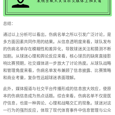
总结：
通过以上分析可以看出，伤病名单之所以引发广泛讨论，是
多方面因素共同作用的结果。从信息透明度来看，球队发布
的伤病名单存在模糊性和差异化，导致球迷关注和猜测不断
加剧。从球迷心理和舆论反应来看，核心球员的缺席直接影
响比赛预期，社交媒体进一步放大了讨论热度。从球队战略
和管理角度来看，伤病名单发布兼顾了信息披露、比赛策略
和商业考量，复杂性远超球迷表面理解。
此外，媒体报道与社交平台传播形成的信息放大效应，使原
本的伤病信息成为热点话题。综合来看，伤病名单不仅是医
疗信息，也是一种舆论、心理和战略交汇的现象。球迷对这
一行为的强烈反应，体现了现代体育事件中信息管理与公众