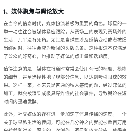
1、媒体聚焦与舆论放大
在当今的信息时代，媒体扮演着极为重要的角色。球星的一
举一动往往会被媒体紧密跟踪，从赛场上的表现到赛场外的
生活，几乎没有死角。尤其是当球星涉及感情变动或者被爆
出绯闻时，往往会成为新闻的头版头条。这种报道不仅满足
了公众的好奇心，也推动了媒体的点击量和话题度。
值得注意的是，媒体在报道时常常会使用夸张的标题、模糊
的细节，甚至选择性地呈现部分信息，以达到吸引眼球的效
果。这样一来，本来只是普通的私人感情问题，经过媒体的
加工，就会被渲染成极具爆炸性的社会事件，导致舆论在短
时间内迅速发酵。
此外，社交媒体的存在进一步加速了信息传播的速度。一个
关于球星私生活的传闻，可能在几分钟之内就能被数百万用
户转载和讨论。网友的二次创作、调侃和放大效应，使得事