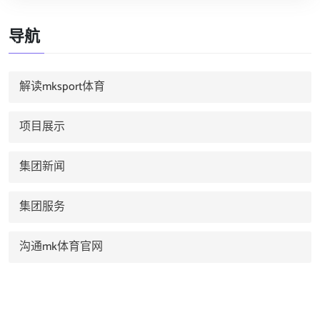
导航
解读mksport体育
项目展示
集团新闻
集团服务
沟通mk体育官网