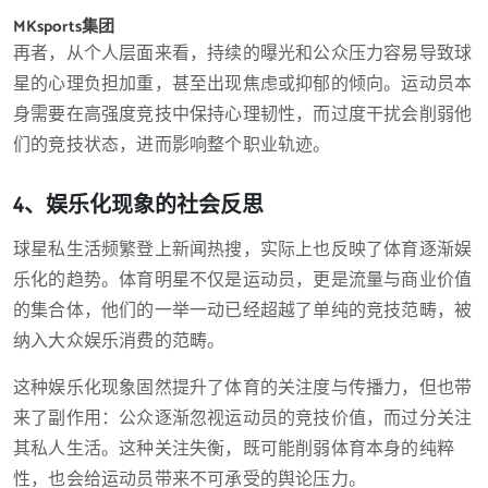
MKsports集团
再者，从个人层面来看，持续的曝光和公众压力容易导致球
星的心理负担加重，甚至出现焦虑或抑郁的倾向。运动员本
身需要在高强度竞技中保持心理韧性，而过度干扰会削弱他
们的竞技状态，进而影响整个职业轨迹。
4、娱乐化现象的社会反思
球星私生活频繁登上新闻热搜，实际上也反映了体育逐渐娱
乐化的趋势。体育明星不仅是运动员，更是流量与商业价值
的集合体，他们的一举一动已经超越了单纯的竞技范畴，被
纳入大众娱乐消费的范畴。
这种娱乐化现象固然提升了体育的关注度与传播力，但也带
来了副作用：公众逐渐忽视运动员的竞技价值，而过分关注
其私人生活。这种关注失衡，既可能削弱体育本身的纯粹
性，也会给运动员带来不可承受的舆论压力。