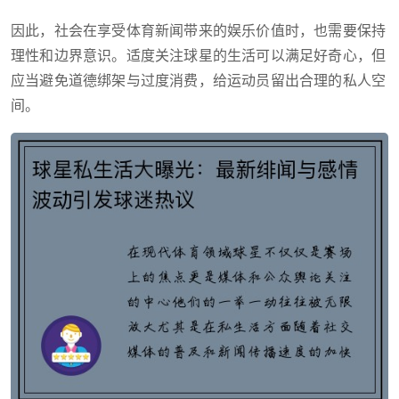
因此，社会在享受体育新闻带来的娱乐价值时，也需要保持
理性和边界意识。适度关注球星的生活可以满足好奇心，但
应当避免道德绑架与过度消费，给运动员留出合理的私人空
间。