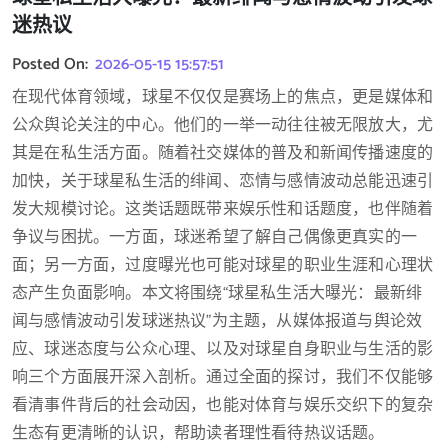
迷热议
Posted On:
2026-05-15 15:57:51
在现代体育领域，球星不仅仅是赛场上的焦点，更是媒体和
公众舆论关注的中心。他们的一举一动往往被无限放大，尤
其是在私生活方面。随着社交媒体的普及和新闻传播速度的
加快，关于球星私生活的绯闻、恋情与感情波动总能迅速引
发大规模讨论。这类话题既带来娱乐性和话题度，也伴随着
争议与困扰。一方面，球迷希望了解自己偶像更真实的一
面；另一方面，过度曝光也可能对球星的职业生涯和心理状
态产生负面影响。本文将围绕“球星私生活大曝光：最新绯
闻与感情波动引发球迷热议”为主题，从媒体报道与舆论效
应、球迷态度与公众心理、以及对球星自身职业与生活的影
响三个方面展开深入剖析。通过全面的探讨，我们不仅能够
看清事件背后的社会动因，也能对体育与娱乐交织下的复杂
生态有更清晰的认识，帮助读者理性看待热议话题。