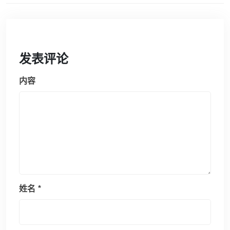
发表评论
内容
姓名
*