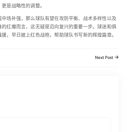
，更是战略性的调整。
成中场补强，那么球队有望在攻防平衡、战术多样性以及
峰的红魔而言，这无疑是迈向复兴的重要一步。球迷和俱
强援，早日披上红色战袍，帮助球队书写新的辉煌篇章。
Next Post