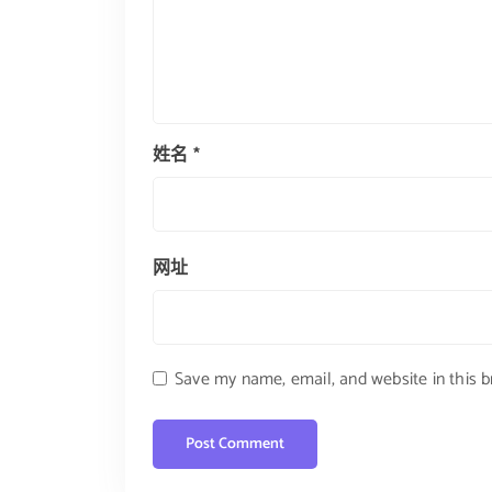
姓名
*
网址
Save my name, email, and website in this 