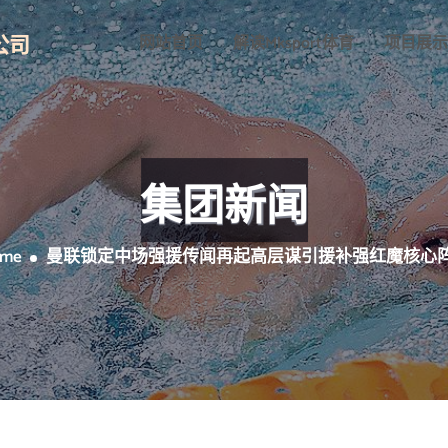
网站首页
解读mksport体育
项目展示
集团新闻
me
曼联锁定中场强援传闻再起高层谋引援补强红魔核心