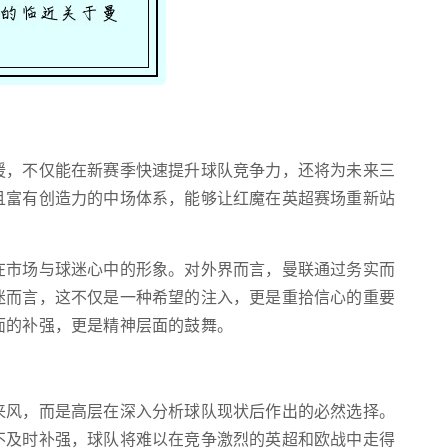
援，不仅能在新赛季快速提升球队竞争力，还将为未来三
且富有创造力的中场体系，能够让红魔在英超赛场重新站
。
在市场与球迷心中的形象。对外界而言，曼联通过务实而
迷而言，这不仅是一种希望的注入，更是重拾信心的重要
面的补强，更是精神层面的鼓舞。
来风，而是高层在深入分析球队现状后作出的必然选择。
不及时补强，球队将难以在竞争激烈的英超和欧战中走得