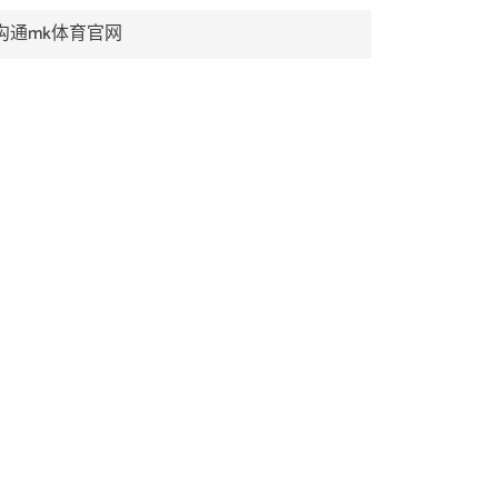
沟通mk体育官网