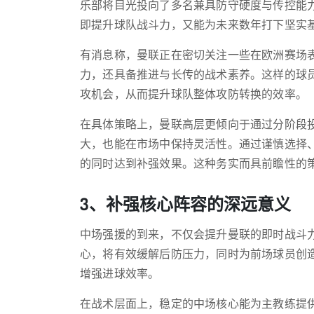
乐部将目光投向了多名兼具防守硬度与传控能
即提升球队战斗力，又能为未来数年打下坚实
有消息称，曼联正在密切关注一些在欧洲赛场
力，还具备推进与长传的战术素养。这样的球
攻机会，从而提升球队整体攻防转换的效率。
在具体策略上，曼联高层更倾向于通过分阶段
大，也能在市场中保持灵活性。通过谨慎选择
的同时达到补强效果。这种务实而具前瞻性的
3、补强核心阵容的深远意义
中场强援的到来，不仅会提升曼联的即时战斗
心，将有效缓解后防压力，同时为前场球员创
增强进球效率。
在战术层面上，稳定的中场核心能为主教练提