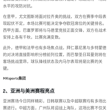
水平的攻防对抗。
在意甲，尤文图斯将面对拉齐奥的挑战，双方在赛季中段表
现起伏不定，本场比赛可能决定争夺欧冠席位的关键排名。
西甲方面，巴塞罗那将与马德里竞技正面交锋，双方在战术
安排上各有千秋，比赛充满变数。
此外，德甲和法甲也有多场焦点战，拜仁慕尼黑与多特蒙德
的对决将直接影响积分榜前列位置，而巴黎圣日耳曼则将在
客场挑战里昂，球队锋线状态及内马尔表现将是比赛的关
键。
MKsports集团
2、亚洲与美洲赛程亮点
亚洲赛场今日同样精彩，日韩联赛以及中超联赛均有多场比
赛进行。中超方面，广州队将迎战上海队，这场比赛不仅关