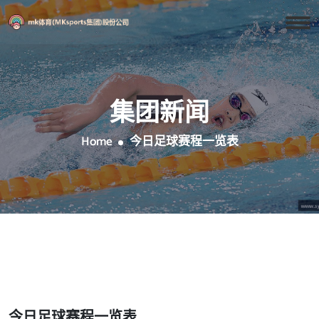
集团新闻
Home
今日足球赛程一览表
今日足球赛程一览表