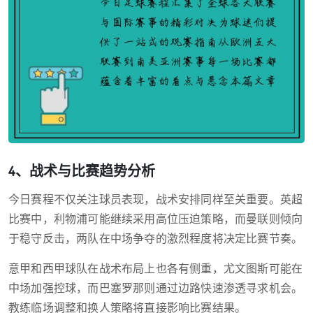
4、战术与比赛趋势分析
今日赛程不仅关注球员表现，战术安排同样至关重要。英超
比赛中，利物浦可能继续采用高位压迫策略，而曼联则倾向
于稳守反击，两队在中场争夺的激烈程度将决定比赛节奏。
意甲和西甲球队在战术布局上也各有侧重，尤文图斯可能在
中场加强控球，而巴塞罗那则通过边路快速渗透寻求机会。
教练临场调整和换人策略将直接影响比赛结果。