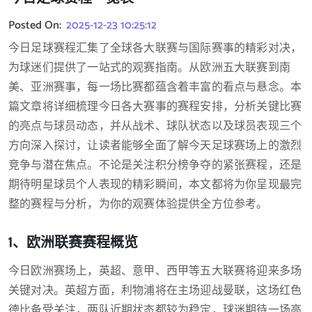
Posted On:
2025-12-23 10:25:12
今日足球赛程汇集了全球各大联赛与国际赛事的精彩对决，
为球迷们提供了一站式的观赛指南。从欧洲五大联赛到南
美、亚洲赛事，每一场比赛都蕴含着丰富的看点与悬念。本
篇文章将详细梳理今日各大赛事的赛程安排，分析关键比赛
的亮点与球员动态，并从战术、球队状态以及球员表现三个
方向深入探讨，让读者能够全面了解今天足球赛场上的激烈
竞争与潜在焦点。不论是关注积分榜争夺的紧张赛程，还是
期待明星球员个人表现的精彩瞬间，本文都将为你呈现最完
整的赛程与分析，为你的观赛体验提供全方位参考。
1、欧洲联赛赛程概览
今日欧洲赛场上，英超、意甲、西甲等五大联赛将迎来多场
关键对决。英超方面，利物浦将在主场迎战曼联，这场红色
德比备受关注，两队近期状态都较为稳定，球迷期待一场高